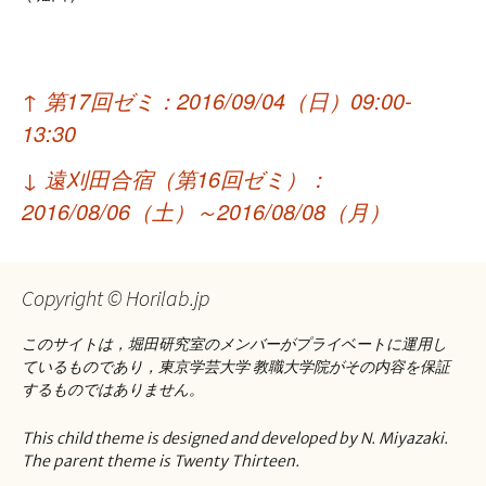
投
↑
第17回ゼミ：2016/09/04（日）09:00-
稿
13:30
ナ
↓
遠刈田合宿（第16回ゼミ）：
ビ
2016/08/06（土）～2016/08/08（月）
ゲ
ー
Copyright © Horilab.jp
シ
このサイトは，堀田研究室のメンバーがプライベートに運用し
ョ
ているものであり，東京学芸大学 教職大学院がその内容を保証
するものではありません。
ン
This child theme is designed and developed by N. Miyazaki.
The parent theme is Twenty Thirteen.