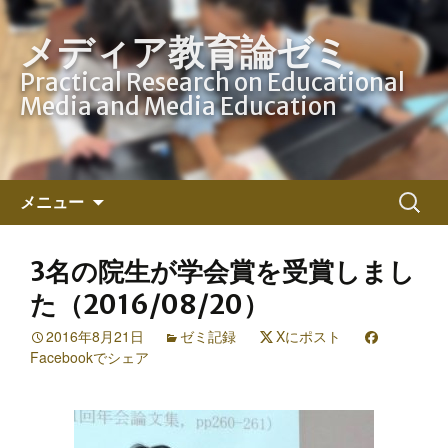
メディア教育論ゼミ
Practical Research on Educational
Media and Media Education
コ
検
メニュー
ン
索:
テ
ン
3名の院生が学会賞を受賞しまし
ツ
た（2016/08/20）
へ
ス
2016年8月21日
ゼミ記録
Xにポスト
Facebookでシェア
キ
ッ
プ