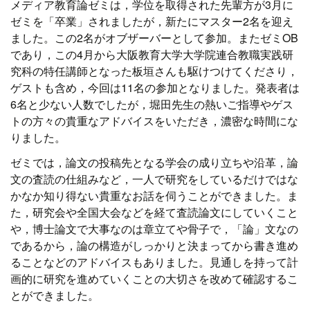
メディア教育論ゼミは，学位を取得された先輩方が3月に
ゼミを「卒業」されましたが，新たにマスター2名を迎え
ました。この2名がオブザーバーとして参加。またゼミOB
であり，この4月から大阪教育大学大学院連合教職実践研
究科の特任講師となった板垣さんも駆けつけてくださり，
ゲストも含め，今回は11名の参加となりました。発表者は
6名と少ない人数でしたが，堀田先生の熱いご指導やゲス
トの方々の貴重なアドバイスをいただき，濃密な時間にな
りました。
ゼミでは，論文の投稿先となる学会の成り立ちや沿革，論
文の査読の仕組みなど，一人で研究をしているだけではな
かなか知り得ない貴重なお話を伺うことができました。ま
た，研究会や全国大会などを経て査読論文にしていくこと
や，博士論文で大事なのは章立てや骨子で，「論」文なの
であるから，論の構造がしっかりと決まってから書き進め
ることなどのアドバイスもありました。見通しを持って計
画的に研究を進めていくことの大切さを改めて確認するこ
とができました。