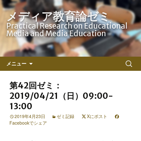
メディア教育論ゼミ
Practical Research on Educational
Media and Media Education
コ
検
メニュー
ン
索:
テ
ン
第42回ゼミ：
ツ
2019/04/21（日）09:00-
へ
13:00
ス
キ
2019年4月23日
ゼミ記録
Xにポスト
ッ
Facebookでシェア
プ