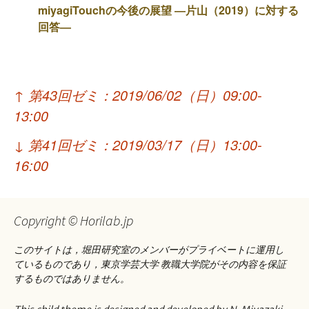
miyagiTouchの今後の展望 ―片山（2019）に対する
回答―
投
↑
第43回ゼミ：2019/06/02（日）09:00-
稿
13:00
ナ
↓
第41回ゼミ：2019/03/17（日）13:00-
ビ
16:00
ゲ
ー
Copyright © Horilab.jp
シ
このサイトは，堀田研究室のメンバーがプライベートに運用し
ョ
ているものであり，東京学芸大学 教職大学院がその内容を保証
するものではありません。
ン