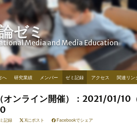
論ゼミ
cational Media and Media Education
方へ
研究業績
メンバー
ゼミ記録
アクセス
関連リン
オンライン開催）：2021/01/10
00
ミ記録
Xにポスト
Facebookでシェア