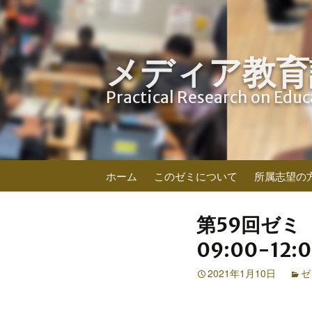
メディア教育
Practical Research on Edu
コ
ホーム
このゼミについて
所属志望の
ン
テ
ン
第59回ゼミ（
ツ
09:00-12:
へ
ス
2021年1月10日
ゼ
キ
ッ