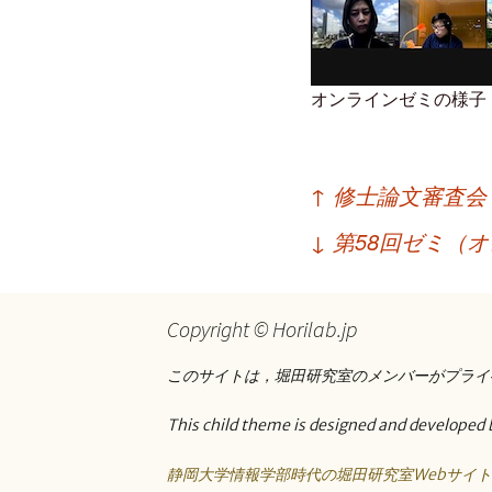
オンラインゼミの様子
投
↑
修士論文審査会：202
稿
↓
第58回ゼミ（オンラ
ナ
ビ
Copyright © Horilab.jp
ゲ
ー
このサイトは，堀田研究室のメンバーがプライ
シ
This child theme is designed and developed 
ョ
静岡大学情報学部時代の堀田研究室Webサイ