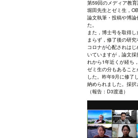
プ
第59回のメディア教
堀田先生とゼミ生，O
論文執筆・投稿や博論
た。
また，博士号を取得し
まらず，修了後の研究
コロナが心配されはじ
いていますが，論文採
れから1年近くが経ち
ゼミ生の分もあること
した。昨年9月に修了
納められました。採択
（報告：D3渡邉）