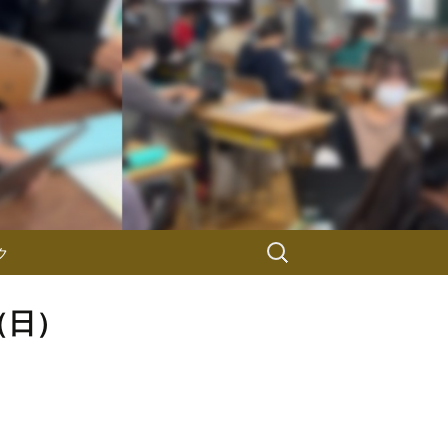
検
ク
索:
（日）