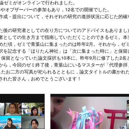
育論ゼミがオンラインで行われました。
Bやオブザーバーの参加もあり，12名での開催でした。
作成・提出について，それぞれの研究の進捗状況に応じた的確
た後の研究者としての在り方についてのアドバイスもありまし
者としての生き方まで指南していただくことのできるゼミ。本
めた頃，ゼミで青葉山に集まったのは昨年2月。それから，ゼ
択を記念する「ほりたん神社」は「次に集まった時に」と保留
，保留となっていた論文採択も10本に。昨年9月に修了した2名
から，今回のゼミ終了後，青葉山にいるマスターが「代理参拝
したお二方の写真が祀られるとともに，論文タイトルの書かれた
された皆さん，おめでとうございます！