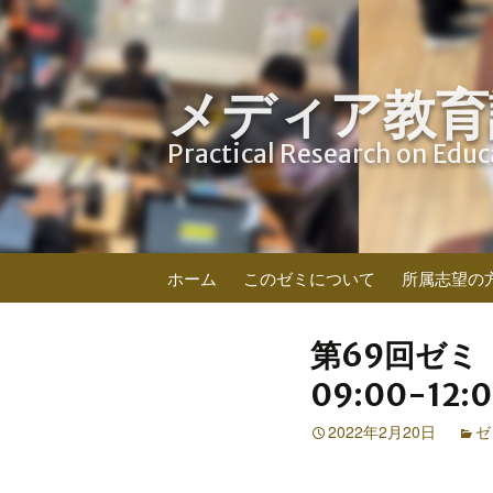
メディア教育
Practical Research on Edu
コ
ホーム
このゼミについて
所属志望の
ン
テ
ン
第69回ゼミ
ツ
09:00-12:0
へ
ス
2022年2月20日
ゼ
キ
ッ