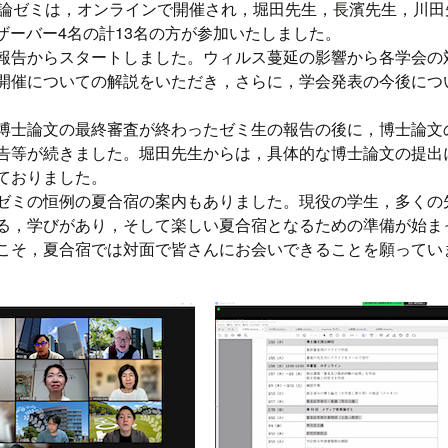
育論ゼミは，オンラインで開催され，堀田先生，長濱先生，川田
ザーバー4名の計13名の方が参加いたしました。
報告からスタートしました。ウィルス蔓延の影響から各学会の
開催についての解説をいただき，さらに，学会発表の今後につ
博士論文の最終審査が終わったゼミ生の報告の後に，博士論文
告等が続きました。堀田先生からは，具体的な博士論文の提出
ておりました。
ゼミの恒例の夏合宿の案内もありました。現役の学生，多くの先
る，学びがあり，そして楽しい夏合宿となるための準備が始ま
こそ，夏合宿では対面で皆さんにお会いできることを願ってい