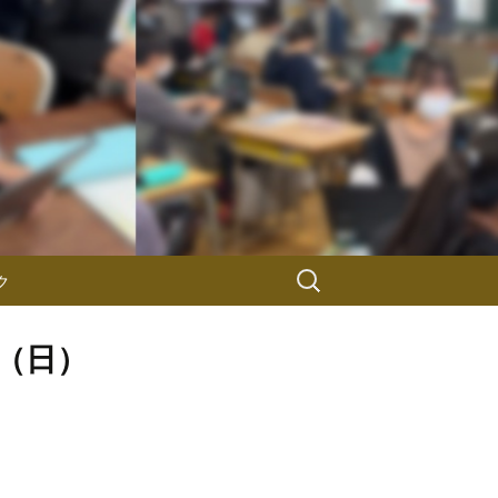
検
ク
索:
0（日）