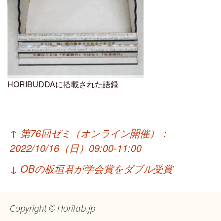
HORIBUDDAに搭載された語録
投
↑
第76回ゼミ（オンライン開催）：
稿
2022/10/16（日）09:00-11:00
ナ
↓
OBの板垣君が学会賞をダブル受賞
ビ
ゲ
Copyright © Horilab.jp
ー