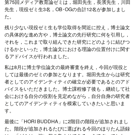
第75回メディア教育論ゼミは，堀田先生，長濱先生，川田
先生，現役ゼミ生3名，OB･OGの合計12名が参加しまし
た。
残り少ない現役ゼミ生も学位取得を間近に控え，博士論文
の具体的な進め方や，博士論文の先行研究に何を引用し，
それを，これまで取り組んできた研究にどのように結びつ
けるかといった，博士論文における理論の位置付けに関す
るアドバイスが行われました。
私は8月に博士学位論文の最終審査を終え，今回が現役と
しては最後のゼミの参加となります。堀田先生からは研究
者としてのアイデンティティの確立が必要であるとのアド
バイスをいただきました。博士課程修了後も，継続して社
会における自分の役割を見定めながら，自分自身の研究者
としてのアイデンティティを模索していきたいと思いま
す。
最後に「HORI BUDDHA」に2階目の階段が追加されまし
た。階段が追加されるたびに選ばれる今回のほりたん語録