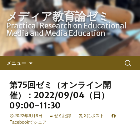
メディア教育論ゼミ
Practical Research on Educational
Media and Media Education
コ
検
メニュー
ン
索:
テ
ン
第75回ゼミ（オンライン開
ツ
催）：2022/09/04（日）
へ
09:00-11:30
ス
キ
2022年9月6日
ゼミ記録
Xにポスト
ッ
Facebookでシェア
プ