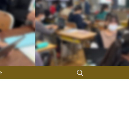
検
ク
索: