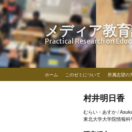
メディア教育
Practical Research on Edu
コ
ホーム
このゼミについて
所属志望の
ン
テ
ン
村井明日香
ツ
へ
むらい・あすか / Asuka
ス
東北大学大学院情報科
キ
ッ