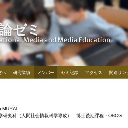
論ゼミ
cational Media and Media Education
方へ
研究業績
メンバー
ゼミ記録
アクセス
関連リン
 MURAI
学研究科（人間社会情報科学専攻），博士後期課程・OBOG