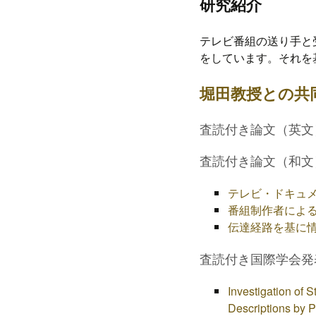
研究紹介
プ
テレビ番組の送り手と
をしています。それを
堀田教授との共
査読付き論文（英文
査読付き論文（和文
テレビ・ドキュ
番組制作者によ
伝達経路を基に
査読付き国際学会発
Investigation of 
Descriptions by 