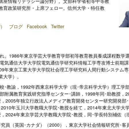
講座情報リテラシー論分野）。文部科学省初等中等教
教育政策研究所・上席フェロー。信州大学・特任教
f）
ブログ
Facebook
Twitter
まれ。1986年東京学芸大学教育学部初等教育教員養成課程数学
5年電気通信大学大学院電気通信学研究科情報工学専攻博士前期
009年東京工業大学大学院社会理工学研究科人間行動システム
業大学）。
学校･教諭，1992年西東京科学大学（現･帝京科学大学）理工学
学部附属教育実践研究指導センター･講師，1998年同･助教授，2
，2005年独立行政法人メディア教育開発センター研究開発部･
2010年玉川大学教職大学院･教授を経て，2014年東北大学
，2024年東京学芸大学教職大学院･教授，同･学長特別補佐（
究員（英国･カナダ）（2000），東京大学社会情報研究所･客