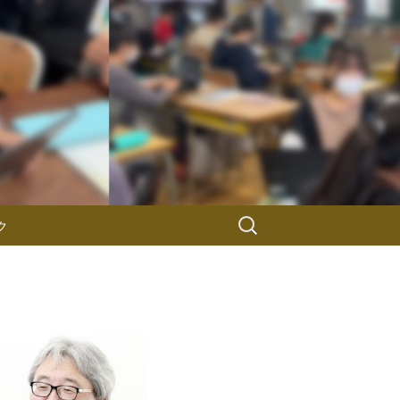
検
ク
索: