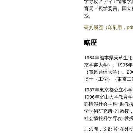
学専攻メディア情報学
プ
育局・視学委員。国立
授。
研究履歴（印刷用，pd
略歴
1964年熊本県天草生
京学芸大学）。199
（電気通信大学）。2
博士（工学）（東京工
1987年東京都公立小
1996年富山大学教育
部情報社会学科･助教授
学学術研究所･准教授，
社会情報科学専攻･教授
この間，文部省･在外研