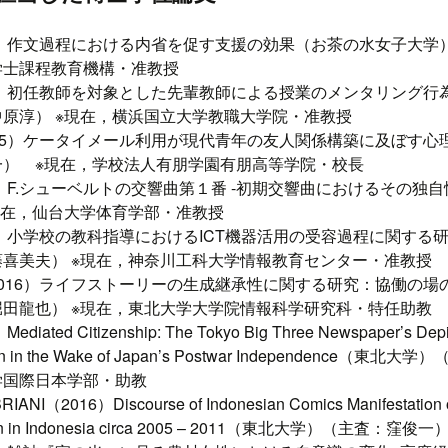
0）作文過程における内省を促す支援の効果（お茶の水女子大学）
学士課程教育機構・准教授
3）初任教師を対象とした先輩教師による授業のメンタリング行
原淳） ※現在，横浜国立大学教職大学院・准教授
15）ケータイメール利用が現代青年の友人関係構築に及ぼす心
一） ※現在，学校法人有朋学園有朋高等学院・校長
5）F.シューベルトの交響曲第１番 -初期交響曲におけるその独
現在，仙台大学体育学部・准教授
6）小学校の教科指導におけるICT機器活用の受容過程に関する
喜美夫） ※現在，神奈川工科大学情報教育センター・准教授
016）ライフストーリーの生成継承性に関する研究：協働の場
田龍也） ※現在，東北大学大学院情報科学研究科・特任助教
ted Citizenship: The Tokyo Big Three Newspaper’s Depict
itizen in the Wake of Japan’s Postwar Independenc
学国際日本学部・助教
ANI（2016）Discourse of Indonesian Comics Manifestation of N
tion in Indonesia circa 2005 – 2011（東北大学）（主査：窪俊一