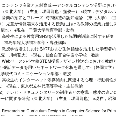
1）コンテンツ産業と人材育成 ―デジタルコンテンツ分野にお
（東北大学）（主査：堀田龍也・窪俊一） ※現在，デジタル
1）音楽の拍節とフレーズ -時間構造の認知理論-（東北大学）（
21）児童が情報端末を活用する授業における教師の授業力量に
龍也） ※現在，千葉大学教育学部・助教
1）高校生による教育用SNSを活用した協調的議論に関する研
在，福島学院大学福祉学部・専任講師
1）教授学習場面におけるICTおよび生体指標を活用した学習者
査：川崎聡大） ※現在，仙台白百合学園小学校・教諭
1）Webベースの小学校STEM授業デザイン検討会における教
 -発話データを用いたネットワーク分析を通して-（静岡大学）
大学現代コミュニケーション学部・教授
2）高校生のインターネット依存傾向に関連する心理・行動特性
） ※現在，東京都立神代高等学校・主任教諭
22）テレビ・ドキュメンタリーの制作者との意識・態度の違い
ーに関する研究（東北大学）（主査：堀田龍也） ※現在，昭
arch on Curriculum Design in Computer Science for Pr