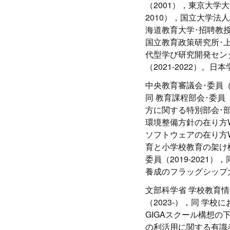
（2001），東京大学
2010），国立大学法
海道教育大学･招聘教授
国立教育政策研究所･上席
代型学び研究開発センタ
（2021-2022）。日
中央教育審議会･委員（2
同 教育課程部会･委員
方に関する特別部会･部会
環境整備方針の在り方WG
ソフトウェアの在り方WG
育と小学校教育の架け橋
委員（2019-2021）
養成のフラッグシップ大
文部科学省 学校教育情
（2023-），同 学校
GIGAスクール構想の
の利活用に関する有識者