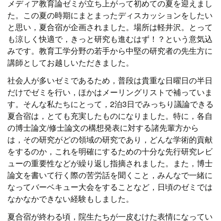
メディア教育論ゼミが立ち上がって初めての夏を迎えまし
た。この夏の時期にまとまったディスカッションをしたい
と思い，夏合宿が企画されました。場所は軽井沢。とって
も涼しく快適で，きっと研究も進むはず！？という意気込
みです。教育工学分野の若手から中堅の研究者の先生方に
講師としてお越しいただきました。
社会人が多いゼミであるため，普段は貴重な日曜日の半日
だけでゼミを行い，ほかはメーリングリストで補っていま
す。そんな私たちにとって，2泊3日でみっちり議論できる
夏合宿は，とても充実したものになりました。特に，各自
の博士論文/修士論文の構想発表に対する諸先輩方から
は，その研究がどの領域の研究であり，どんな学術的貢献
をするのか，これを明確にするための十分な先行研究レビ
ューの重要性などが繰り返し指摘されました。また，博士
論文を書いて行く際の苦労話を聞くこと，みんなで一緒に
なってバーベキュー大会をすることなど，日頃のゼミでは
なかなかできない経験もしました。
夏合宿が終わる頃，院生たちが一皮むけた表情になってい