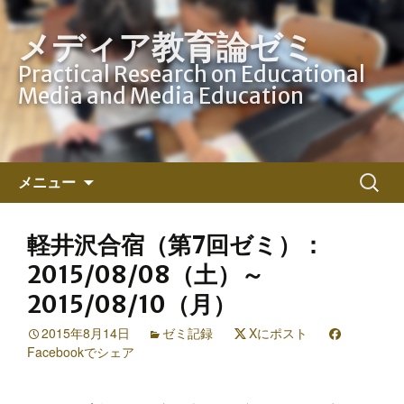
メディア教育論ゼミ
Practical Research on Educational
Media and Media Education
コ
検
メニュー
ン
索:
テ
ン
軽井沢合宿（第7回ゼミ）：
ツ
2015/08/08（土）～
へ
2015/08/10（月）
ス
キ
2015年8月14日
ゼミ記録
Xにポスト
ッ
Facebookでシェア
プ