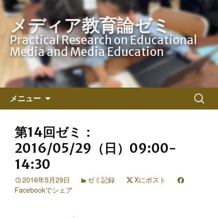
メディア教育論ゼミ
Practical Research on Educational
Media and Media Education
コ
検
メニュー
ン
索:
テ
ン
第14回ゼミ：
ツ
2016/05/29（日）09:00-
へ
14:30
ス
キ
2016年5月29日
ゼミ記録
Xにポスト
ッ
Facebookでシェア
プ