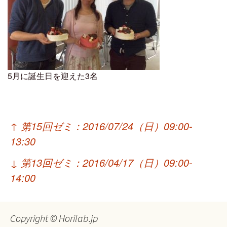
5月に誕生日を迎えた3名
投
↑
第15回ゼミ：2016/07/24（日）09:00-
稿
13:30
ナ
↓
第13回ゼミ：2016/04/17（日）09:00-
ビ
14:00
ゲ
ー
Copyright © Horilab.jp