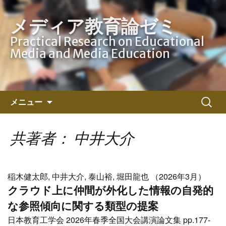
メディア教育論ゼミ
Practical Research on Educational
Media and Media Education
コ
検
メニュー
ン
索:
テ
ン
共著者： 中井大介
ツ
へ
ス
稲木健太郎, 中井大介, 泰山裕, 堀田龍也 （2026年3月）
キ
クラウド上に仲間が外化した情報の自発的
ッ
な参照傾向に関する類型の提案
プ
日本教育工学会 2026年春季全国大会講演論文集 pp.177-