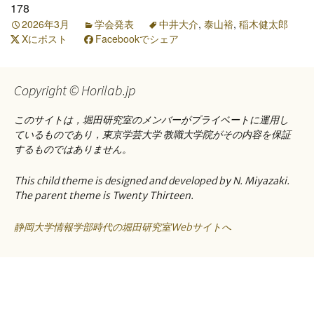
178
2026年3月
学会発表
中井大介
,
泰山裕
,
稲木健太郎
Xにポスト
Facebookでシェア
Copyright © Horilab.jp
このサイトは，堀田研究室のメンバーがプライベートに運用し
ているものであり，東京学芸大学 教職大学院がその内容を保証
するものではありません。
This child theme is designed and developed by N. Miyazaki.
The parent theme is Twenty Thirteen.
静岡大学情報学部時代の堀田研究室Webサイトへ