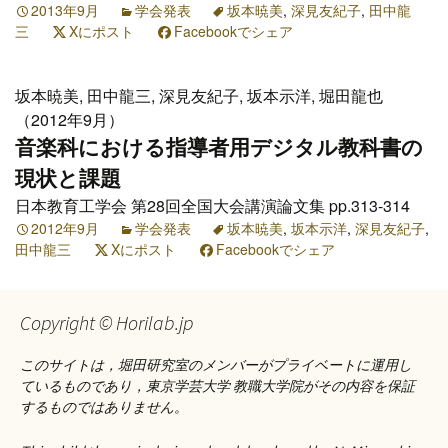
2013年9月
学会発表
坂本暁美
,
深見友紀子
,
田中龍
三
Xにポスト
Facebookでシェア
坂本暁美, 田中龍三, 深見友紀子, 坂本示洋, 堀田龍也
（2012年9月）
音楽科における指導者用デジタル教科書の
現状と課題
日本教育工学会 第28回全国大会講演論文集 pp.313-314
2012年9月
学会発表
坂本暁美
,
坂本示洋
,
深見友紀子
,
田中龍三
Xにポスト
Facebookでシェア
Copyright © Horilab.jp
このサイトは，堀田研究室のメンバーがプライベートに運用し
ているものであり，東京学芸大学 教職大学院がその内容を保証
するものではありません。