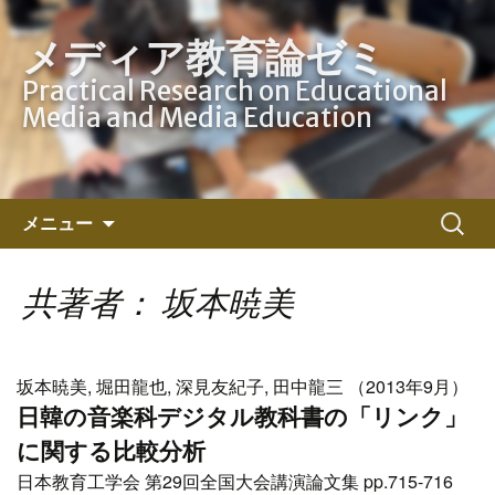
メディア教育論ゼミ
Practical Research on Educational
Media and Media Education
コ
検
メニュー
ン
索:
テ
ン
共著者： 坂本暁美
ツ
へ
ス
坂本暁美, 堀田龍也, 深見友紀子, 田中龍三 （2013年9月）
キ
日韓の音楽科デジタル教科書の「リンク」
ッ
に関する比較分析
プ
日本教育工学会 第29回全国大会講演論文集 pp.715-716