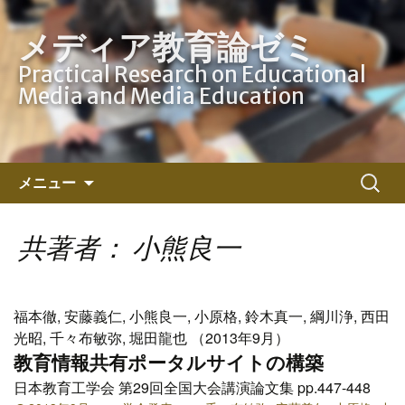
メディア教育論ゼミ
Practical Research on Educational
Media and Media Education
コ
検
メニュー
ン
索:
テ
ン
共著者： 小熊良一
ツ
へ
ス
福本徹, 安藤義仁, 小熊良一, 小原格, 鈴木真一, 綱川浄, 西田
キ
光昭, 千々布敏弥, 堀田龍也 （2013年9月）
ッ
教育情報共有ポータルサイトの構築
プ
日本教育工学会 第29回全国大会講演論文集 pp.447-448