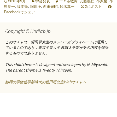
2013年9月
学会発表
千々布敏弥
,
安藤義仁
,
小原格
,
小
熊良一
,
福本徹
,
綱川浄
,
西田光昭
,
鈴木真一
Xにポスト
Facebookでシェア
Copyright © Horilab.jp
このサイトは，堀田研究室のメンバーがプライベートに運用し
ているものであり，東京学芸大学 教職大学院がその内容を保証
するものではありません。
This child theme is designed and developed by N. Miyazaki.
The parent theme is Twenty Thirteen.
静岡大学情報学部時代の堀田研究室Webサイトへ