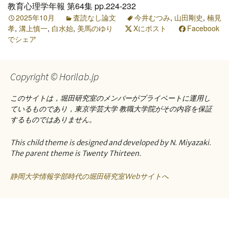
教育心理学年報 第64集 pp.224-232
2025年10月
査読なし論文
今井むつみ
,
山田剛史
,
楠見
孝
,
溝上慎一
,
白水始
,
美馬のゆり
Xにポスト
Facebook
でシェア
Copyright © Horilab.jp
このサイトは，堀田研究室のメンバーがプライベートに運用し
ているものであり，東京学芸大学 教職大学院がその内容を保証
するものではありません。
This child theme is designed and developed by N. Miyazaki.
The parent theme is Twenty Thirteen.
静岡大学情報学部時代の堀田研究室Webサイトへ