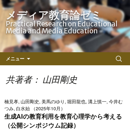
メディア教育論ゼミ
Practical Research on Educational
Media and Media Education
コ
検
メニュー
ン
索:
テ
ン
共著者： 山田剛史
ツ
へ
ス
楠見孝, 山田剛史, 美馬のゆり, 堀田龍也, 溝上慎一, 今井む
キ
つみ, 白水始 （2025年10月）
ッ
生成AIの教育利用を教育心理学から考える
プ
（公開シンポジウム記録）