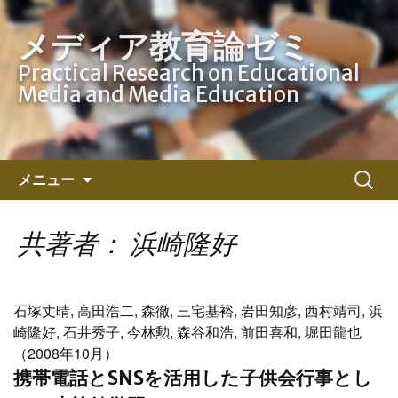
メディア教育論ゼミ
Practical Research on Educational
Media and Media Education
コ
検
メニュー
ン
索:
テ
ン
共著者： 浜崎隆好
ツ
へ
ス
石塚丈晴, 高田浩二, 森徹, 三宅基裕, 岩田知彦, 西村靖司, 浜
キ
崎隆好, 石井秀子, 今林勲, 森谷和浩, 前田喜和, 堀田龍也
ッ
（2008年10月）
プ
携帯電話とSNSを活用した子供会行事とし