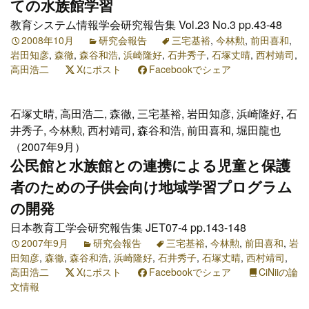
ての水族館学習
教育システム情報学会研究報告集 Vol.23 No.3 pp.43-48
2008年10月
研究会報告
三宅基裕
,
今林勲
,
前田喜和
,
岩田知彦
,
森徹
,
森谷和浩
,
浜崎隆好
,
石井秀子
,
石塚丈晴
,
西村靖司
,
高田浩二
Xにポスト
Facebookでシェア
石塚丈晴, 高田浩二, 森徹, 三宅基裕, 岩田知彦, 浜崎隆好, 石
井秀子, 今林勲, 西村靖司, 森谷和浩, 前田喜和, 堀田龍也
（2007年9月）
公民館と水族館との連携による児童と保護
者のための子供会向け地域学習プログラム
の開発
日本教育工学会研究報告集 JET07-4 pp.143-148
2007年9月
研究会報告
三宅基裕
,
今林勲
,
前田喜和
,
岩
田知彦
,
森徹
,
森谷和浩
,
浜崎隆好
,
石井秀子
,
石塚丈晴
,
西村靖司
,
高田浩二
Xにポスト
Facebookでシェア
CiNiiの論
文情報