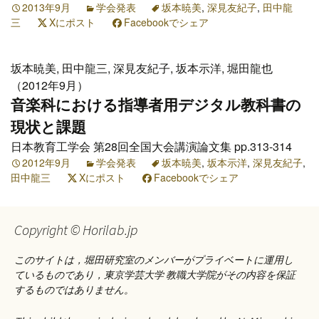
2013年9月
学会発表
坂本暁美
,
深見友紀子
,
田中龍
三
Xにポスト
Facebookでシェア
坂本暁美, 田中龍三, 深見友紀子, 坂本示洋, 堀田龍也
（2012年9月）
音楽科における指導者用デジタル教科書の
現状と課題
日本教育工学会 第28回全国大会講演論文集 pp.313-314
2012年9月
学会発表
坂本暁美
,
坂本示洋
,
深見友紀子
,
田中龍三
Xにポスト
Facebookでシェア
Copyright © Horilab.jp
このサイトは，堀田研究室のメンバーがプライベートに運用し
ているものであり，東京学芸大学 教職大学院がその内容を保証
するものではありません。