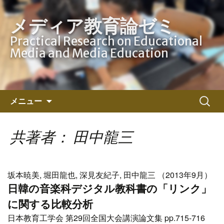
メディア教育論ゼミ
Practical Research on Educational
Media and Media Education
コ
検
メニュー
ン
索:
テ
ン
共著者： 田中龍三
ツ
へ
ス
坂本暁美, 堀田龍也, 深見友紀子, 田中龍三 （2013年9月）
キ
日韓の音楽科デジタル教科書の「リンク」
ッ
に関する比較分析
プ
日本教育工学会 第29回全国大会講演論文集 pp.715-716