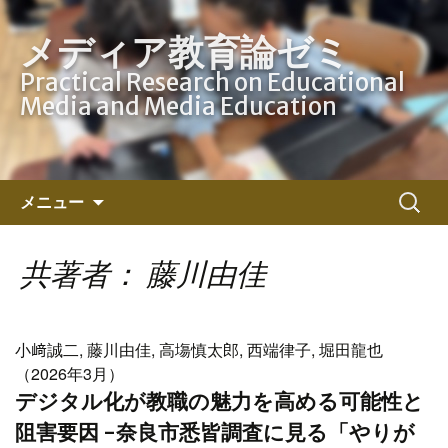
メディア教育論ゼミ
Practical Research on Educational
Media and Media Education
コ
検
メニュー
ン
索:
テ
ン
共著者： 藤川由佳
ツ
へ
ス
小﨑誠二, 藤川由佳, 高塲慎太郎, 西端律子, 堀田龍也
キ
（2026年3月）
ッ
デジタル化が教職の魅力を高める可能性と
プ
阻害要因 -奈良市悉皆調査に見る「やりが