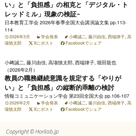
い」と「負担感」の相克と「デジタル・ト
レッドミル」現象の検証-
日本教育工学会 2026年春季全国大会講演論文集 pp.113-
114
2026年3月
学会発表
小﨑誠二
,
藤川由佳
,
西端律子
,
高
塲慎太郎
Xにポスト
Facebookでシェア
小﨑誠二, 藤川由佳, 高塲慎太郎, 西端律子, 堀田龍也
（2026年2月）
教員の職務継続意識を規定する「やりが
い」と「負担感」の縦断的乖離の検討
情報コミュニケーション学会 第23回全国大会 pp.106-107
2026年2月
学会発表
小﨑誠二
,
藤川由佳
,
西端律子
,
高
塲慎太郎
Xにポスト
Facebookでシェア
Copyright © Horilab.jp