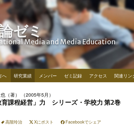
論ゼミ
cational Media and Media Education
方へ
研究業績
メンバー
ゼミ記録
アクセス
関連リン
也（著） （2005年5月）
育課程経営」力 シリーズ・学校力 第2巻
高階玲治
Xにポスト
Facebookでシェア