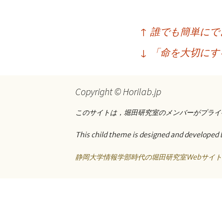
プ
投
↑
誰でも簡単にで
稿
↓
「命を大切にす
ナ
ビ
Copyright © Horilab.jp
ゲ
ー
このサイトは，堀田研究室のメンバーがプライ
シ
This child theme is designed and developed 
ョ
静岡大学情報学部時代の堀田研究室Webサイ
ン