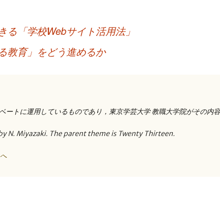
きる「学校Webサイト活用法」
る教育」をどう進めるか
ベートに運用しているものであり，東京学芸大学 教職大学院がその内
by N. Miyazaki. The parent theme is Twenty Thirteen.
トへ