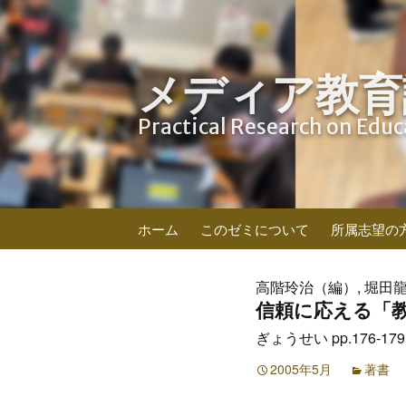
メディア教育
Practical Research on Edu
コ
ホーム
このゼミについて
所属志望の
ン
テ
ン
高階玲治（編）, 堀田龍
ツ
信頼に応える「教
へ
ぎょうせい pp.176-179
ス
キ
2005年5月
著書
ッ