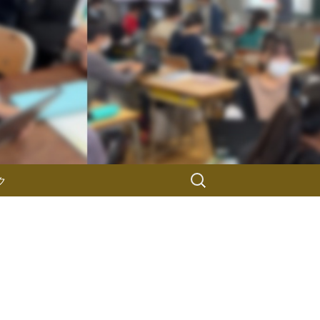
検
ク
索: