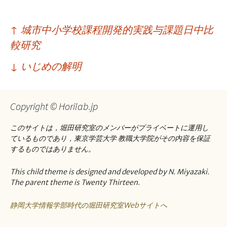
投
↑
城市中小学校課程開発的実践与課題日中比
稿
較研究
ナ
↓
いじめの解明
ビ
ゲ
Copyright © Horilab.jp
ー
このサイトは，堀田研究室のメンバーがプライベートに運用し
シ
ているものであり，東京学芸大学 教職大学院がその内容を保証
ョ
するものではありません。
ン
This child theme is designed and developed by N. Miyazaki.
The parent theme is Twenty Thirteen.
静岡大学情報学部時代の堀田研究室Webサイトへ