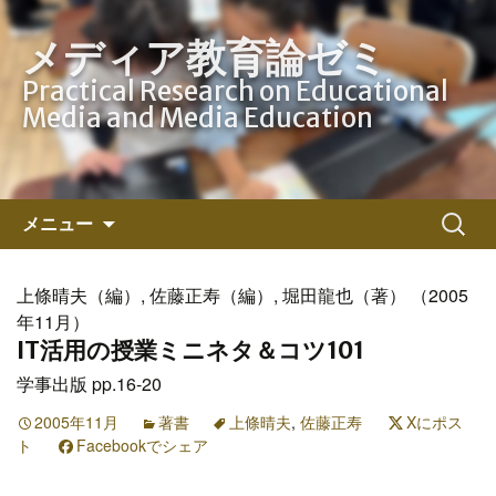
メディア教育論ゼミ
Practical Research on Educational
Media and Media Education
コ
検
メニュー
ン
索:
テ
ン
上條晴夫（編）, 佐藤正寿（編）, 堀田龍也（著） （2005
ツ
年11月）
へ
IT活用の授業ミニネタ＆コツ101
ス
学事出版 pp.16-20
キ
2005年11月
ッ
著書
上條晴夫
,
佐藤正寿
Xにポス
ト
Facebookでシェア
プ