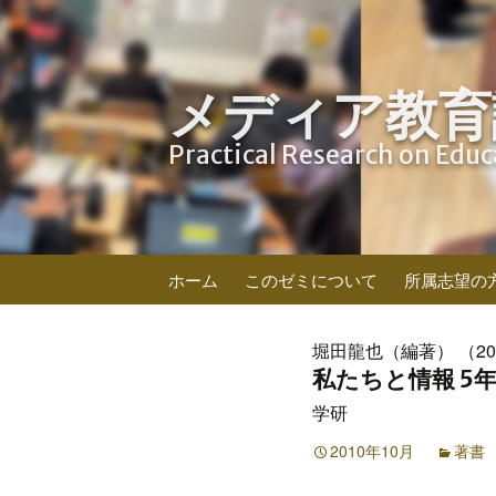
メディア教育
Practical Research on Edu
コ
ホーム
このゼミについて
所属志望の
ン
テ
ン
堀田龍也（編著） （20
ツ
私たちと情報 5年
へ
学研
ス
キ
2010年10月
著書
ッ