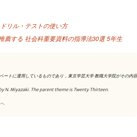
 ドリル・テストの使い方
薦する 社会科重要資料の指導法30選 5年生
ベートに運用しているものであり，東京学芸大学 教職大学院がその内
by N. Miyazaki. The parent theme is Twenty Thirteen.
トへ