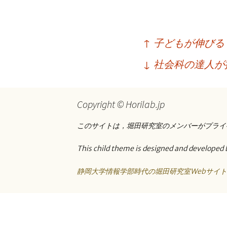
プ
投
↑
子どもが伸びる
稿
↓
社会科の達人が推
ナ
ビ
Copyright © Horilab.jp
ゲ
ー
このサイトは，堀田研究室のメンバーがプライ
シ
This child theme is designed and developed 
ョ
静岡大学情報学部時代の堀田研究室Webサイ
ン