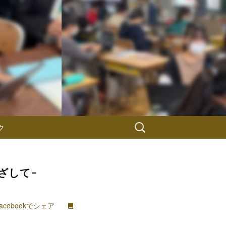
検
ク
索:
）
ざして-
acebookでシェア