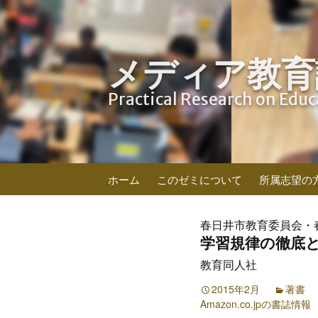
メディア教育
Practical Research on Edu
コ
ホーム
このゼミについて
所属志望の
ン
テ
ン
春日井市教育委員会・春
ツ
学習規律の徹底と
へ
教育同人社
ス
キ
2015年2月
著書
Amazon.co.jpの書誌情報
ッ