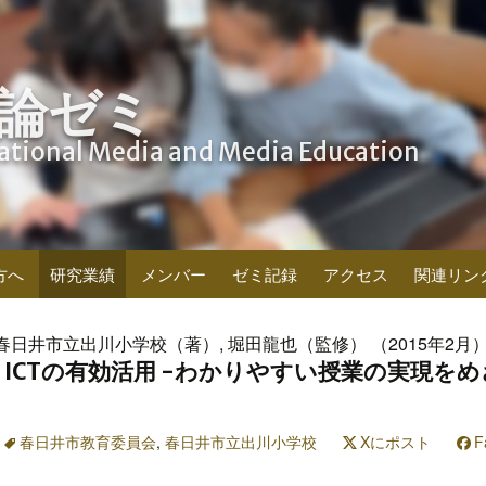
論ゼミ
cational Media and Media Education
方へ
研究業績
メンバー
ゼミ記録
アクセス
関連リン
日井市立出川小学校（著）, 堀田龍也（監修） （2015年2月
ICTの有効活用 -わかりやすい授業の実現をめ
春日井市教育委員会
,
春日井市立出川小学校
Xにポスト
F