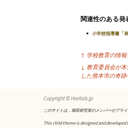
プ
関連性のある発
小学校指導書「表
投
↑
学校教育の情報
稿
↓
教育委員会が本
ナ
した熊本市の奇跡
ビ
ゲ
Copyright © Horilab.jp
ー
このサイトは，堀田研究室のメンバーがプライ
シ
ョ
This child theme is designed and developed 