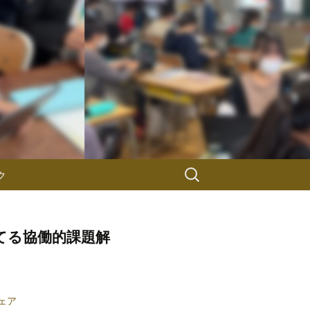
検
ク
索:
てる協働的課題解
シェア