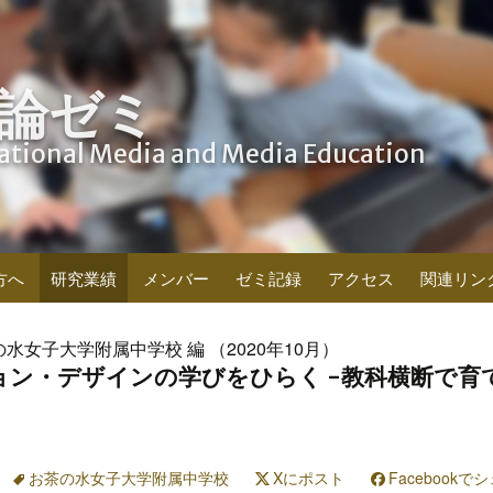
論ゼミ
cational Media and Media Education
方へ
研究業績
メンバー
ゼミ記録
アクセス
関連リン
の水女子大学附属中学校 編 （2020年10月）
ョン・デザインの学びをひらく -教科横断で育
お茶の水女子大学附属中学校
Xにポスト
Facebookで