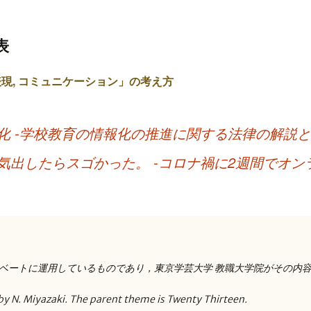
表
現, コミュニケーション」の考え方
化 -学校教育の情報化の推進に関する法律の解説と
気出したらスゴかった。 -コロナ禍に2週間でオン
-
ベートに運用しているものであり，東京学芸大学 教職大学院がその内
by N. Miyazaki. The parent theme is Twenty Thirteen.