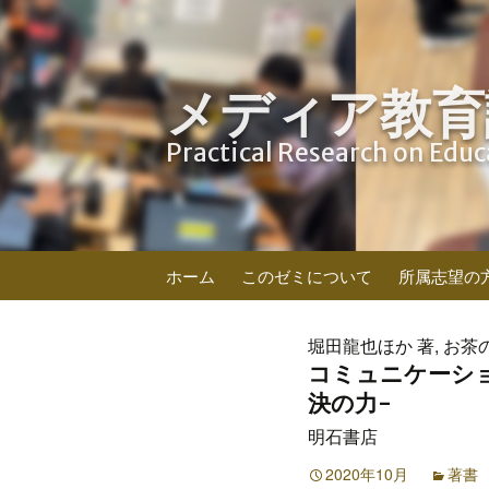
メディア教育
Practical Research on Edu
コ
ホーム
このゼミについて
所属志望の
ン
テ
ン
堀田龍也ほか 著, お茶
ツ
コミュニケーシ
へ
決の力-
ス
明石書店
キ
ッ
2020年10月
著書