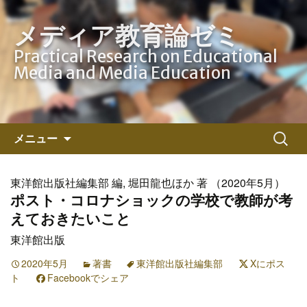
メディア教育論ゼミ
Practical Research on Educational
Media and Media Education
コ
検
メニュー
ン
索:
テ
ン
東洋館出版社編集部 編, 堀田龍也ほか 著 （2020年5月）
ツ
ポスト・コロナショックの学校で教師が考
へ
えておきたいこと
ス
東洋館出版
キ
ッ
2020年5月
著書
東洋館出版社編集部
Xにポス
ト
Facebookでシェア
プ