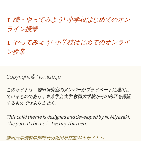
投
↑
続・やってみよう! 小学校はじめてのオン
稿
ライン授業
ナ
↓
やってみよう! 小学校はじめてのオンライ
ビ
ン授業
ゲ
ー
Copyright © Horilab.jp
シ
このサイトは，堀田研究室のメンバーがプライベートに運用し
ョ
ているものであり，東京学芸大学 教職大学院がその内容を保証
するものではありません。
ン
This child theme is designed and developed by N. Miyazaki.
The parent theme is Twenty Thirteen.
静岡大学情報学部時代の堀田研究室Webサイトへ