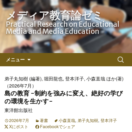
メディア教育論ゼミ
Practical Research on Educational
Media and Media Education
コ
検
メニュー
ン
索:
テ
ン
弟子丸知樹 (編著), 堀田龍也, 登本洋子, 小森直哉 ほか(著)
ツ
（2026年7月）
へ
島の教育 -制約を強みに変え、絶好の学び
ス
の環境を生かす-
キ
東洋館出版社
ッ
プ
2026年7月
著書
小森直哉
,
弟子丸知樹
,
登本洋子
Xにポスト
Facebookでシェア