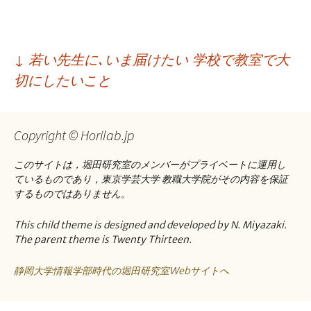
投
↓
若い先生に､いま届けたい 学校で教室で大
稿
切にしたいこと
ナ
ビ
Copyright © Horilab.jp
ゲ
このサイトは，堀田研究室のメンバーがプライベートに運用し
ー
ているものであり，東京学芸大学 教職大学院がその内容を保証
するものではありません。
シ
ョ
This child theme is designed and developed by N. Miyazaki.
The parent theme is Twenty Thirteen.
ン
静岡大学情報学部時代の堀田研究室Webサイトへ