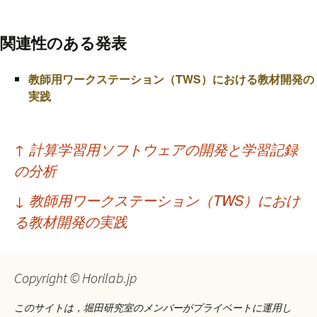
関連性のある発表
教師用ワークステーション（TWS）における教材開発の
実践
投
↑
計算学習用ソフトウェアの開発と学習記録
稿
の分析
ナ
↓
教師用ワークステーション（TWS）におけ
ビ
る教材開発の実践
ゲ
ー
Copyright © Horilab.jp
シ
このサイトは，堀田研究室のメンバーがプライベートに運用し