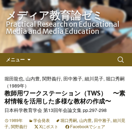
メディア教育論ゼミ
Practical Research on Educational
Media and Media Education
コ
検
メニュー
ン
索:
テ
ン
堀田龍也, 山内豊, 関野義行, 田中雅子, 細川晃子, 堀口秀嗣
ツ
（1989年）
へ
教師用ワークステーション（TWS） 〜素
ス
材情報を活用した多様な教材の作成〜
キ
日本科学教育学会 第13回年会論文集 pp.297-298
ッ
プ
1989年
学会発表
堀口秀嗣
,
山内豊
,
田中雅子
,
細川晃
子
,
関野義行
Xにポスト
Facebookでシェア