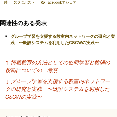
紳
Xにポスト
Facebookでシェア
関連性のある発表
グループ学習を支援する教室内ネットワークの研究と実
践 〜既設システムを利用したCSCWの実践〜
投
↑
情報教育の方法としての協同学習と教師の
稿
役割についての一考察
ナ
↓
グループ学習を支援する教室内ネットワー
ビ
クの研究と実践 〜既設システムを利用した
ゲ
CSCWの実践〜
ー
シ