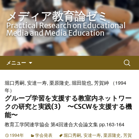
メディア教育論ゼミ
Practical Research on Educational
Media and Media Education
コ
検
メニュー
ン
索:
テ
ン
堀口秀嗣, 安達一寿, 栗原隆史, 堀田龍也, 芳賀紳 （1994
ツ
年）
へ
グループ学習を支援する教室内ネットワー
ス
クの研究と実践(3) 〜CSCWを支援する機
キ
能〜
ッ
教育工学関連学協会 第4回連合大会論文集 pp.163-164
プ
1994年
学会発表
堀口秀嗣
,
安達一寿
,
栗原隆史
,
芳賀