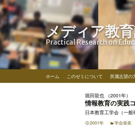
メディア教育
Practical Research on Edu
コ
ホーム
このゼミについて
所属志望の
ン
テ
ン
堀田龍也 （2001年）
ツ
情報教育の実践
へ
日本教育工学会（一般研究）
ス
キ
2001年
学会発表
ッ