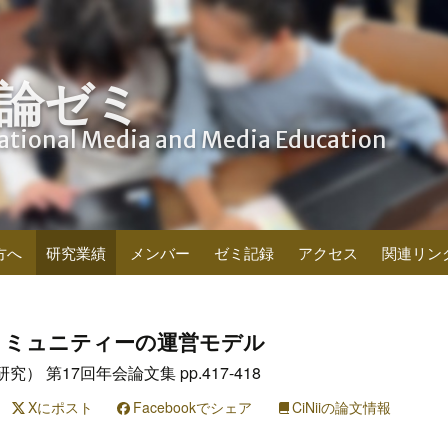
論ゼミ
cational Media and Media Education
方へ
研究業績
メンバー
ゼミ記録
アクセス
関連リン
コミュニティーの運営モデル
 第17回年会論文集 pp.417-418
Xにポスト
Facebookでシェア
CiNiiの論文情報