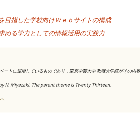
を目指した学校向けＷｅｂサイトの構成
求める学力としての情報活用の実践力
ベートに運用しているものであり，東京学芸大学 教職大学院がその内
by N. Miyazaki. The parent theme is Twenty Thirteen.
トへ