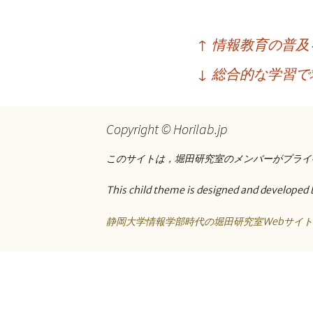
プ
投
↑
情報教育の普及
稿
↓
総合的な学習で
ナ
ビ
Copyright © Horilab.jp
ゲ
ー
このサイトは，堀田研究室のメンバーがプライ
シ
This child theme is designed and developed 
ョ
静岡大学情報学部時代の堀田研究室Webサイ
ン