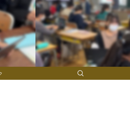
検
ク
索: