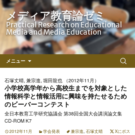
メディア教育論ゼミ
Practical Research on Educational
Media and Media Education
コ
検
メニュー
ン
索:
テ
ン
石塚丈晴, 兼宗進, 堀田龍也 （2012年11月）
ツ
小学校高学年から高校生までを対象とした
へ
情報科学と情報活用に興味を持たせるため
ス
のビーバーコンテスト
キ
全日本教育工学研究協議会 第38回全国大会講演論文集
ッ
CD-ROM K7
プ
2012年11月
学会発表
兼宗進
,
石塚丈晴
Xにポス