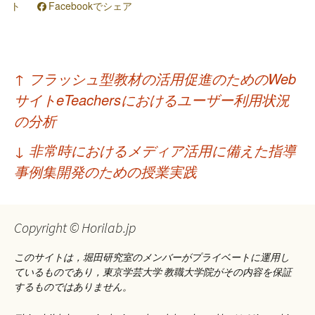
ト
Facebookでシェア
投
↑
フラッシュ型教材の活用促進のためのWeb
稿
サイトeTeachersにおけるユーザー利用状況
ナ
の分析
ビ
↓
非常時におけるメディア活用に備えた指導
ゲ
事例集開発のための授業実践
ー
シ
Copyright © Horilab.jp
ョ
このサイトは，堀田研究室のメンバーがプライベートに運用し
ン
ているものであり，東京学芸大学 教職大学院がその内容を保証
するものではありません。