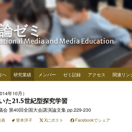
論ゼミ
cational Media and Media Education
方へ
研究業績
メンバー
ゼミ記録
アクセス
関連リン
014年10月）
いた21.5世紀型探究学習
 第40回全国大会講演論文集 pp.229-230
発表
登本洋子
Xにポスト
Facebookでシェア