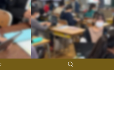
検
ク
索: