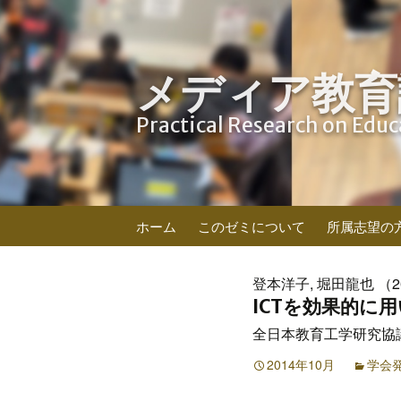
メディア教育
Practical Research on Edu
コ
ホーム
このゼミについて
所属志望の
ン
テ
ン
登本洋子, 堀田龍也 （2
ツ
ICTを効果的に用
へ
全日本教育工学研究協議会
ス
キ
2014年10月
学会
ッ