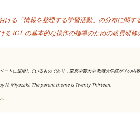
おける「情報を整理する学習活動」の分布に関す
る ICT の基本的な操作の指導のための教員研修
ベートに運用しているものであり，東京学芸大学 教職大学院がその内
by N. Miyazaki. The parent theme is Twenty Thirteen.
トへ