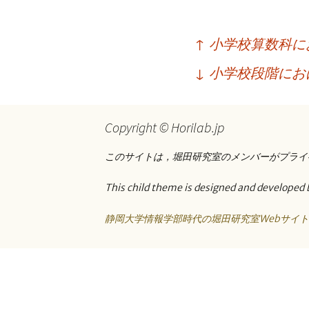
プ
投
↑
小学校算数科に
稿
↓
小学校段階におけ
ナ
ビ
Copyright © Horilab.jp
ゲ
ー
このサイトは，堀田研究室のメンバーがプライ
シ
This child theme is designed and developed 
ョ
静岡大学情報学部時代の堀田研究室Webサイ
ン