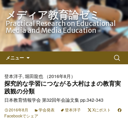
メディア教育論ゼミ
Practical Research on Educational
Media and Media Education
コ
検
メニュー
ン
索:
テ
ン
登本洋子, 堀田龍也 （2016年8月）
ツ
探究的な学習につながる大村はまの教育実
へ
践観の分類
ス
日本教育情報学会 第32回年会論文集 pp.342-343
キ
ッ
2016年8月
学会発表
登本洋子
Xにポスト
Facebookでシェア
プ