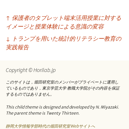
投
↑
保護者のタブレット端末活用授業に対する
稿
イメージと授業体験による意識の変容
ナ
↓
トランプを用いた統計的リテラシー教育の
ビ
実践報告
ゲ
ー
Copyright © Horilab.jp
シ
このサイトは，堀田研究室のメンバーがプライベートに運用し
ョ
ているものであり，東京学芸大学 教職大学院がその内容を保証
するものではありません。
ン
This child theme is designed and developed by N. Miyazaki.
The parent theme is Twenty Thirteen.
静岡大学情報学部時代の堀田研究室Webサイトへ