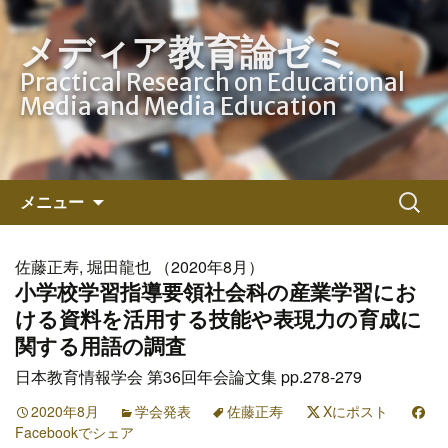
メディア教育論ゼミ
Practical Research on Educational
Media and Media Education
コ
検
メニュー
ン
索:
テ
ン
佐藤正寿, 堀田龍也 （2020年8月）
ツ
小学校学習指導要領社会科の産業学習にお
へ
ける資料を活用する技能や表現力の育成に
ス
関する用語の調査
キ
日本教育情報学会 第36回年会論文集 pp.278-279
ッ
プ
2020年8月
学会発表
佐藤正寿
Xにポスト
Facebookでシェア