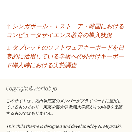
投
↑
シンガポール・エストニア・韓国における
稿
コンピュータサイエンス教育の導入状況
ナ
↓
タブレットのソフトウェアキーボードを日
ビ
常的に活用している学級への外付けキーボー
ゲ
ド導入時における実態調査
ー
シ
Copyright © Horilab.jp
ョ
このサイトは，堀田研究室のメンバーがプライベートに運用し
ン
ているものであり，東京学芸大学 教職大学院がその内容を保証
するものではありません。
This child theme is designed and developed by N. Miyazaki.