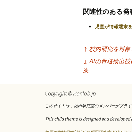
プ
関連性のある発
児童が情報端末
投
↑
校内研究を対象
稿
↓
AIの骨格検出
ナ
案
ビ
ゲ
Copyright © Horilab.jp
ー
このサイトは，堀田研究室のメンバーがプライ
シ
ョ
This child theme is designed and developed 
ン