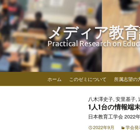
メディア教育
Practical Research on Edu
コ
ホーム
このゼミについて
所属志望の
ン
テ
ン
八木澤史子, 安里基子, 
ツ
1人1台の情報端
へ
日本教育工学会 2022年
ス
キ
2022年9月
学会発
ッ