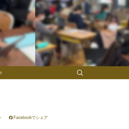
検
ク
索:
ト
Facebookでシェア