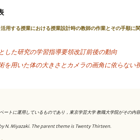
表
を活用する授業における授業設計時の教師の作業とその手順に
とした研究の学習指導要領改訂前後の動向
技術を用いた体の大きさとカメラの画角に依らない
ベートに運用しているものであり，東京学芸大学 教職大学院がその内
by N. Miyazaki. The parent theme is Twenty Thirteen.