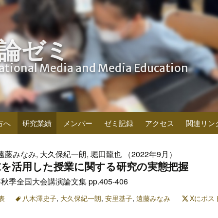
論ゼミ
cational Media and Media Education
方へ
研究業績
メンバー
ゼミ記録
アクセス
関連リン
遠藤みなみ, 大久保紀一朗, 堀田龍也 （2022年9月）
末を活用した授業に関する研究の実態把握
秋季全国大会講演論文集 pp.405-406
表
八木澤史子
,
大久保紀一朗
,
安里基子
,
遠藤みなみ
Xにポス