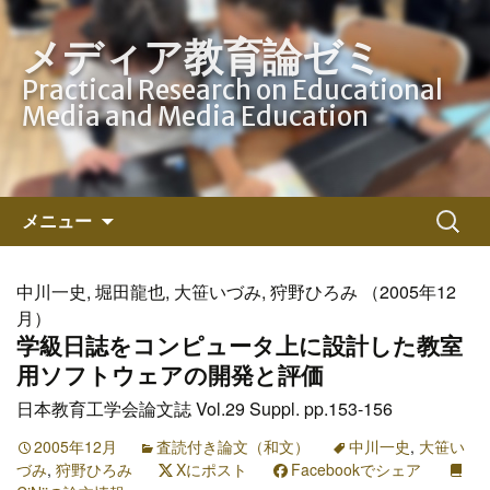
メディア教育論ゼミ
Practical Research on Educational
Media and Media Education
コ
検
メニュー
ン
索:
テ
ン
中川一史, 堀田龍也, 大笹いづみ, 狩野ひろみ （2005年12
ツ
月）
へ
学級日誌をコンピュータ上に設計した教室
ス
用ソフトウェアの開発と評価
キ
日本教育工学会論文誌 Vol.29 Suppl. pp.153-156
ッ
プ
2005年12月
査読付き論文（和文）
中川一史
,
大笹い
づみ
,
狩野ひろみ
Xにポスト
Facebookでシェア