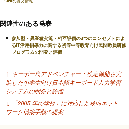
CiNiiの論文情報
関連性のある発表
参加型・異業種交流・相互評価の3つのコンセプトによ
るIT活用指導力に関する初等中等教育向け民間教員研修
プログラムの開発と評価
投
↑
キーボー島アドベンチャー：検定機能を実
稿
装した小学生向け日本語キーボード入力学習
ナ
システムの開発と評価
ビ
↓
「2005 年の学校」に対応した校内ネット
ゲ
ワーク構築手順の提案
ー