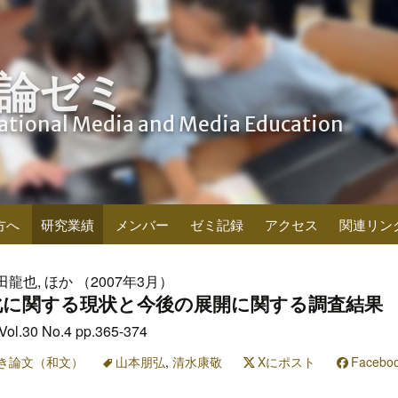
論ゼミ
cational Media and Media Education
方へ
研究業績
メンバー
ゼミ記録
アクセス
関連リン
田龍也, ほか （2007年3月）
化に関する現状と今後の展開に関する調査結果
0 No.4 pp.365-374
き論文（和文）
山本朋弘
,
清水康敬
Xにポスト
Faceb