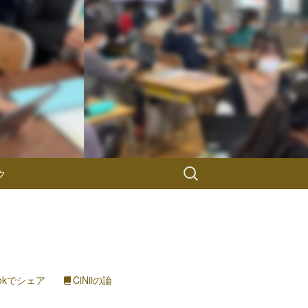
検
ク
索:
ookでシェア
CiNiiの論