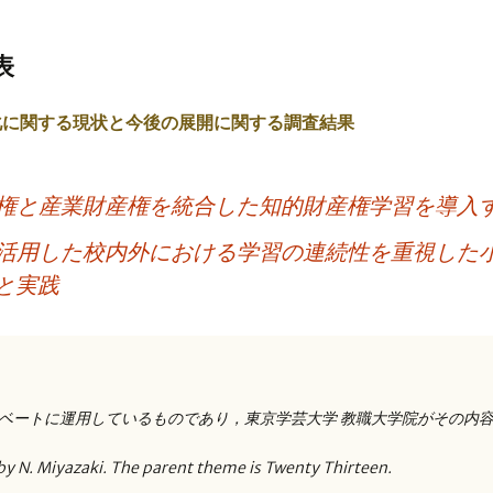
表
化に関する現状と今後の展開に関する調査結果
権と産業財産権を統合した知的財産権学習を導入
活用した校内外における学習の連続性を重視した
と実践
ベートに運用しているものであり，東京学芸大学 教職大学院がその内
by N. Miyazaki. The parent theme is Twenty Thirteen.