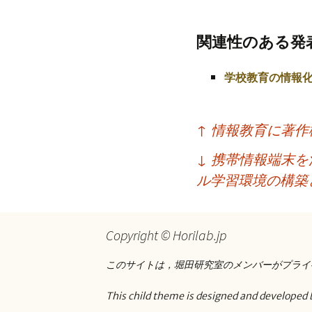
プ
関連性のある発
学校教育の情報
投
↑
情報教育に著作
稿
↓
携帯情報端末を
ナ
ル学習環境の構築
ビ
ゲ
Copyright © Horilab.jp
ー
このサイトは，堀田研究室のメンバーがプライ
シ
ョ
This child theme is designed and developed 