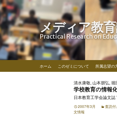
メディア教育
Practical Research on Edu
コ
ホーム
このゼミについて
所属志望の
ン
テ
ン
清水康敬, 山本朋弘, 堀
ツ
学校教育の情報
へ
日本教育工学会論文誌 Vol.3
ス
キ
2007年3月
査読付
文情報
ッ