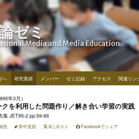
論ゼミ
cational Media and Media Education
方へ
研究業績
メンバー
ゼミ記録
アクセス
関連リン
995年3月）
ークを利用した問題作り／解き合い学習の実践
ET95-2 pp.59-66
報告
田中克昌
Xにポスト
Facebookでシェア