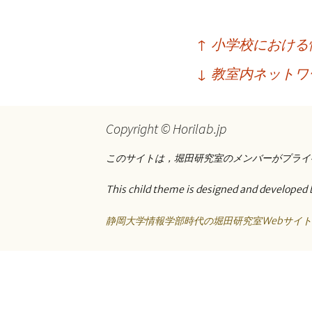
プ
投
↑
小学校における
稿
↓
教室内ネットワ
ナ
ビ
Copyright © Horilab.jp
ゲ
ー
このサイトは，堀田研究室のメンバーがプライ
シ
This child theme is designed and developed 
ョ
静岡大学情報学部時代の堀田研究室Webサイ
ン