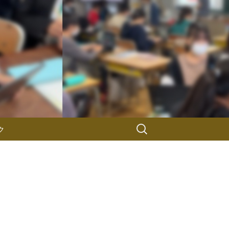
検
ク
索: