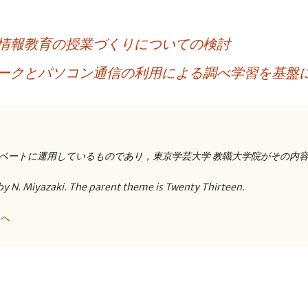
情報教育の授業づくりについての検討
ークとパソコン通信の利用による調べ学習を基盤
ベートに運用しているものであり，東京学芸大学 教職大学院がその内
by N. Miyazaki. The parent theme is Twenty Thirteen.
トへ