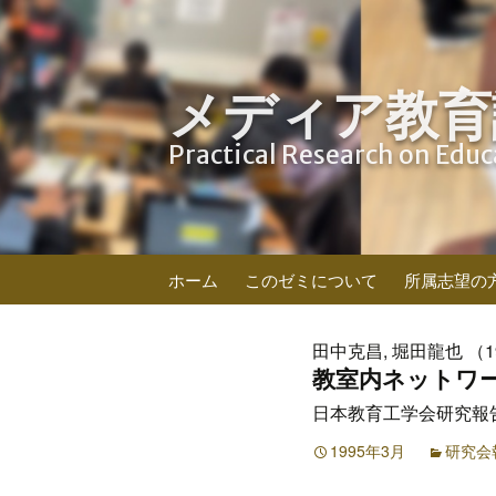
メディア教育
Practical Research on Edu
コ
ホーム
このゼミについて
所属志望の
ン
テ
ン
田中克昌, 堀田龍也 （1
ツ
教室内ネットワ
へ
日本教育工学会研究報告集 J
ス
キ
1995年3月
研究会
ッ