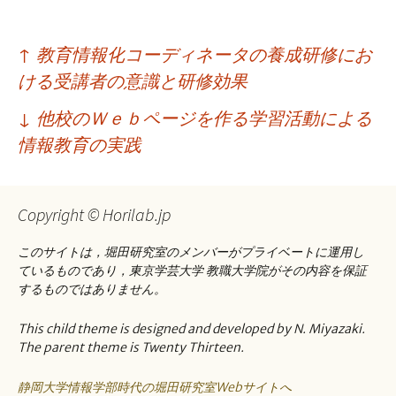
投
↑
教育情報化コーディネータの養成研修にお
稿
ける受講者の意識と研修効果
ナ
↓
他校のＷｅｂページを作る学習活動による
ビ
情報教育の実践
ゲ
ー
Copyright © Horilab.jp
シ
このサイトは，堀田研究室のメンバーがプライベートに運用し
ョ
ているものであり，東京学芸大学 教職大学院がその内容を保証
するものではありません。
ン
This child theme is designed and developed by N. Miyazaki.
The parent theme is Twenty Thirteen.
静岡大学情報学部時代の堀田研究室Webサイトへ