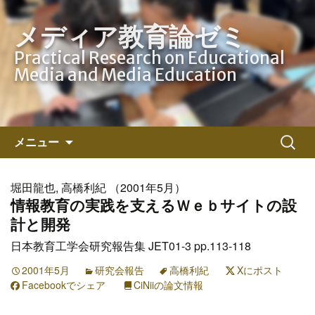
メディア教育論ゼミ
Practical Research on Educational
Media and Media Education
コ
検
メニュー
ン
索:
テ
ン
堀田龍也, 高橋利紀 （2001年5月）
ツ
情報教育の実践を支えるＷｅｂサイトの設
へ
計と開発
ス
日本教育工学会研究報告集 JET01-3 pp.113-118
キ
ッ
2001年5月
研究会報告
高橋利紀
Xにポスト
Facebookでシェア
プ
CiNiiの論文情報