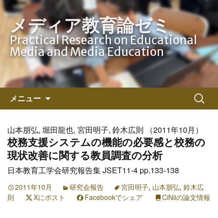
メディア教育論ゼミ
Practical Research on Educational
Media and Media Education
コ
検
メニュー
ン
索:
テ
ン
山本朋弘, 堀田龍也, 宮田明子, 鈴木広則 （2011年10月）
ツ
校務支援システムの機能の必要感と校務の
へ
現状改善に関する教員調査の分析
ス
日本教育工学会研究報告集 JSET11-4 pp.133-138
キ
ッ
2011年10月
研究会報告
宮田明子
,
山本朋弘
,
鈴木広
則
Xにポスト
プ
Facebookでシェア
CiNiiの論文情報