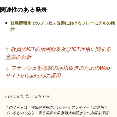
関連性のある発表
校務情報化でのプロセス改善におけるフローモデルの検
討
投
↑
教員のICTの活用頻度及びICT活用に関する
稿
意識の分析
ナ
↓
フラッシュ型教材の活用促進のためのWeb
ビ
サイトeTeachersの運用
ゲ
ー
Copyright © Horilab.jp
シ
このサイトは，堀田研究室のメンバーがプライベートに運用し
ョ
ているものであり，東京学芸大学 教職大学院がその内容を保証