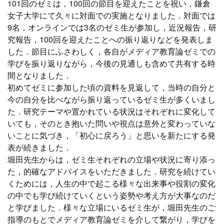
101回のゼミは，100回の節目を迎えたことを祝い，鎌倉
女子大学にて久々に対面での実施となりました．対面では
9名，オンラインでは3名のゼミ生が参加し，近況報告，研
究報告，100回を迎えたことへの振り返りなどを発表しま
した．節目にふさわしく，各自がメディア教育論ゼミでの
学びを振り返りながら，今後の見通しも含めて共有する時
間となりました．
初めてゼミに参加した頃の資料を見返して，当時の自分と
今の自分を比べながら振り返っているゼミ生が多くいまし
た．研究テーマや置かれている状況はそれぞれに変化して
いても，そのとき抱いた問いや視点は意外と変わっていな
いことに気づき，「初心に戻ろう」と思いを新たにする発
表が続きました．
堀田先生からは，ゼミ生それぞれの立場や状況に寄り添っ
た，的確なアドバイスをいただきました．研究を続けてい
くためには，人生の中で起こる様々な出来事や役割の変化
の中でも学び続けていくという姿勢や考え方が大事なのだ
と学びました．様々な立場にいるゼミ生が，堀田先生のご
指導のもとでメディア教育論ゼミを介して繋がり，学びを