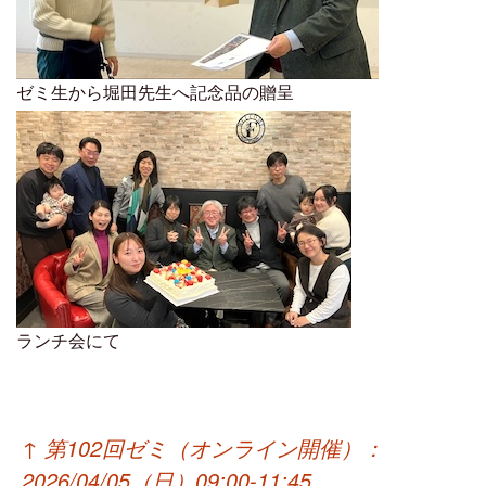
ゼミ生から堀田先生へ記念品の贈呈
ランチ会にて
投
↑
第102回ゼミ（オンライン開催）：
稿
2026/04/05（日）09:00-11:45