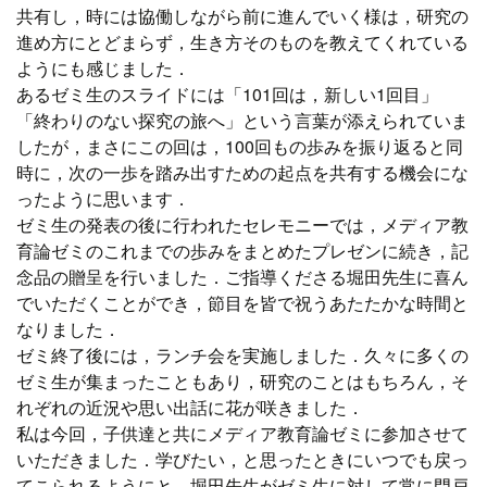
共有し，時には協働しながら前に進んでいく様は，研究の
進め方にとどまらず，生き方そのものを教えてくれている
ようにも感じました．
あるゼミ生のスライドには「101回は，新しい1回目」
「終わりのない探究の旅へ」という言葉が添えられていま
したが，まさにこの回は，100回もの歩みを振り返ると同
時に，次の一歩を踏み出すための起点を共有する機会にな
ったように思います．
ゼミ生の発表の後に行われたセレモニーでは，メディア教
育論ゼミのこれまでの歩みをまとめたプレゼンに続き，記
念品の贈呈を行いました．ご指導くださる堀田先生に喜ん
でいただくことができ，節目を皆で祝うあたたかな時間と
なりました．
ゼミ終了後には，ランチ会を実施しました．久々に多くの
ゼミ生が集まったこともあり，研究のことはもちろん，そ
れぞれの近況や思い出話に花が咲きました．
私は今回，子供達と共にメディア教育論ゼミに参加させて
いただきました．学びたい，と思ったときにいつでも戻っ
てこられるようにと，堀田先生がゼミ生に対して常に門戸