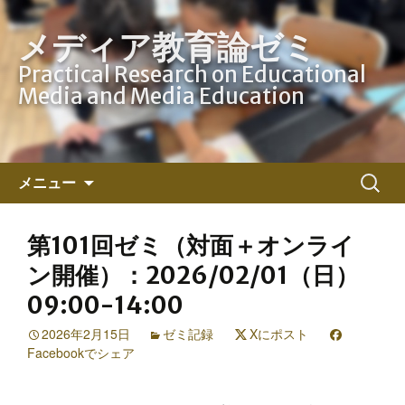
メディア教育論ゼミ
Practical Research on Educational
Media and Media Education
コ
検
メニュー
ン
索:
テ
ン
第101回ゼミ（対面＋オンライ
ツ
ン開催）：2026/02/01（日）
へ
09:00-14:00
ス
キ
2026年2月15日
ゼミ記録
Xにポスト
ッ
Facebookでシェア
プ