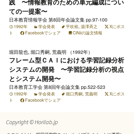
践 〜情報教育のための単元編成につい
ての一提案〜
日本教育情報学会 第8回年会論文集 pp.97-100
1992年
学会発表
平吹裕
,
湯澤斉之
Xにポス
ト
Facebookでシェア
CiNiiの論文情報
堀田龍也, 堀口秀嗣, 荒義明 （1992年）
フレーム型ＣＡＩにおける学習記録分析
システムの開発 〜学習記録分析の視点
とシステム開発〜
日本教育工学会 第8回年会論文集 pp.522-523
1992年
学会発表
堀口秀嗣
,
荒義明
Xにポス
ト
Facebookでシェア
Copyright © Horilab.jp