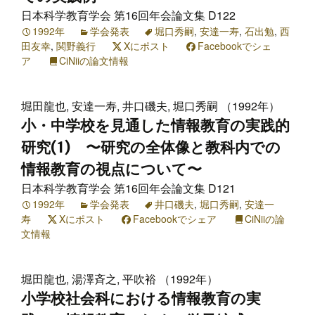
日本科学教育学会 第16回年会論文集 D122
1992年
学会発表
堀口秀嗣
,
安達一寿
,
石出勉
,
西
田友幸
,
関野義行
Xにポスト
Facebookでシェ
ア
CiNiiの論文情報
堀田龍也, 安達一寿, 井口磯夫, 堀口秀嗣 （1992年）
小・中学校を見通した情報教育の実践的
研究(1) 〜研究の全体像と教科内での
情報教育の視点について〜
日本科学教育学会 第16回年会論文集 D121
1992年
学会発表
井口磯夫
,
堀口秀嗣
,
安達一
寿
Xにポスト
Facebookでシェア
CiNiiの論
文情報
堀田龍也, 湯澤斉之, 平吹裕 （1992年）
小学校社会科における情報教育の実