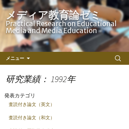
メディア教育論ゼミ
Practical Research on Educational
Media and Media Education
コ
検
メニュー
ン
索:
テ
ン
研究業績： 1992年
ツ
へ
発表カテゴリ
ス
キ
査読付き論文（英文）
ッ
プ
査読付き論文（和文）