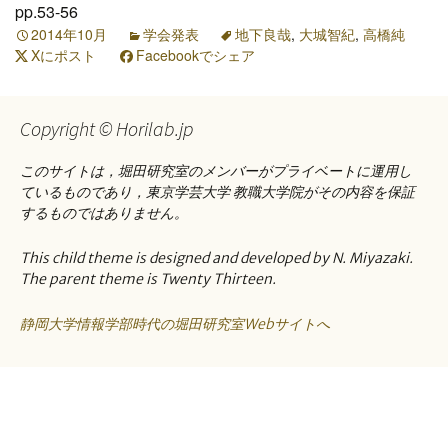
pp.53-56
2014年10月
学会発表
地下良哉
,
大城智紀
,
高橋純
Xにポスト
Facebookでシェア
Copyright © Horilab.jp
このサイトは，堀田研究室のメンバーがプライベートに運用し
ているものであり，東京学芸大学 教職大学院がその内容を保証
するものではありません。
This child theme is designed and developed by N. Miyazaki.
The parent theme is Twenty Thirteen.
静岡大学情報学部時代の堀田研究室Webサイトへ