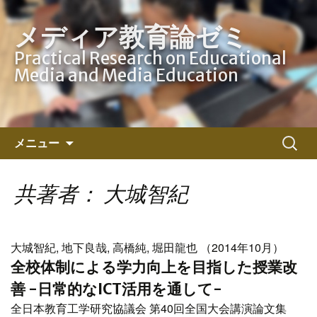
メディア教育論ゼミ
Practical Research on Educational
Media and Media Education
コ
検
メニュー
ン
索:
テ
ン
共著者： 大城智紀
ツ
へ
ス
大城智紀, 地下良哉, 高橋純, 堀田龍也 （2014年10月）
キ
全校体制による学力向上を目指した授業改
ッ
善 -日常的なICT活用を通して-
プ
全日本教育工学研究協議会 第40回全国大会講演論文集