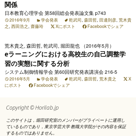
関係
日本教育心理学会 第58回総会発表論文集 p743
2016年9月
学会発表
乾武司
,
森田哲
,
田邊則彦
,
荒木貴
之
,
西田浩之
,
齋藤玲
Xにポスト
Facebookでシェア
荒木貴之, 森田哲, 乾武司, 堀田龍也 （2016年5月）
eラーニングにおける高校生の自己調整学
習の実態に関する分析
システム制御情報学会 第60回研究発表講演会 216-5
2016年5月
学会発表
乾武司
,
森田哲
,
荒木貴之
X
にポスト
Facebookでシェア
Copyright © Horilab.jp
このサイトは，堀田研究室のメンバーがプライベートに運用し
ているものであり，東京学芸大学 教職大学院がその内容を保証
するものではありません。