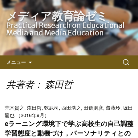
メディア教育論ゼミ
Practical Research on Educational
Media and Media Education
コ
検
メニュー
ン
索:
テ
ン
共著者： 森田哲
ツ
へ
ス
荒木貴之, 森田哲, 乾武司, 西田浩之, 田邊則彦, 齋藤玲, 堀田
キ
龍也 （2016年9月）
ッ
eラーニング環境下で学ぶ高校生の自己調整
プ
学習態度と動機づけ，パーソナリティとの