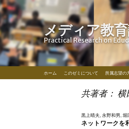
メディア教育
Practical Research on Edu
コ
ホーム
このゼミについて
所属志望の
ン
テ
ン
共著者： 横
ツ
へ
ス
黒上晴夫, 永野和男, 堀
キ
ネットワークを
ッ