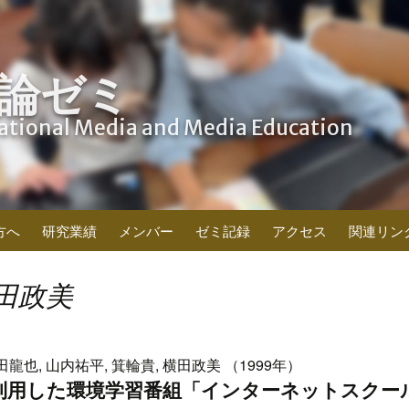
論ゼミ
cational Media and Media Education
方へ
研究業績
メンバー
ゼミ記録
アクセス
関連リン
田政美
田龍也, 山内祐平, 箕輪貴, 横田政美 （1999年）
利用した環境学習番組「インターネットスクー