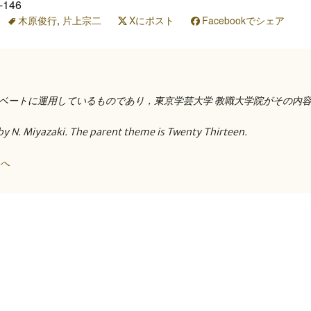
146
木原俊行
,
片上宗二
Xにポスト
Facebookでシェア
ベートに運用しているものであり，東京学芸大学 教職大学院がその内
by N. Miyazaki. The parent theme is Twenty Thirteen.
トへ