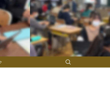
検
ク
索: