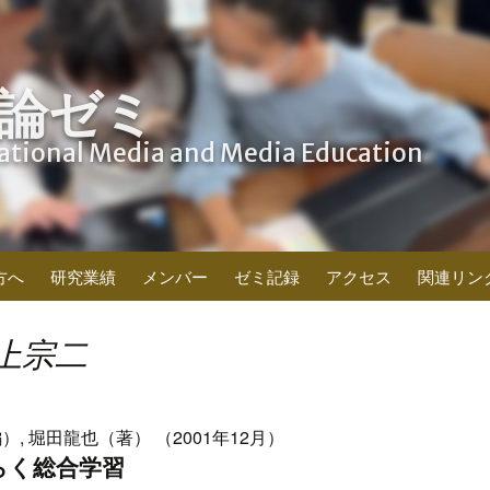
論ゼミ
cational Media and Media Education
方へ
研究業績
メンバー
ゼミ記録
アクセス
関連リン
上宗二
）, 堀田龍也（著） （2001年12月）
らく総合学習