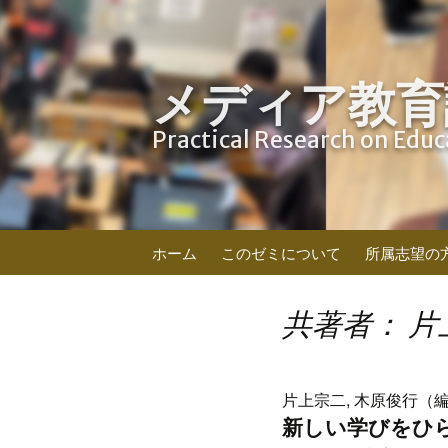
メディア教育
Practical Research on Edu
コ
ホーム
このゼミについて
所属志望の
ン
テ
ン
共著者： 片
ツ
へ
ス
片上宗二, 木原俊行（編
キ
新しい学びをひ
ッ