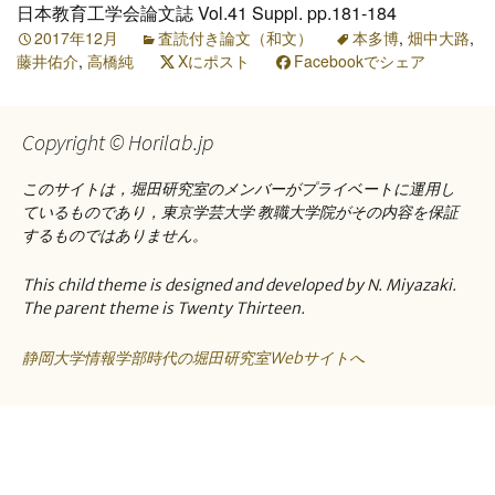
日本教育工学会論文誌 Vol.41 Suppl. pp.181-184
2017年12月
査読付き論文（和文）
本多博
,
畑中大路
,
藤井佑介
,
高橋純
Xにポスト
Facebookでシェア
Copyright © Horilab.jp
このサイトは，堀田研究室のメンバーがプライベートに運用し
ているものであり，東京学芸大学 教職大学院がその内容を保証
するものではありません。
This child theme is designed and developed by N. Miyazaki.
The parent theme is Twenty Thirteen.
静岡大学情報学部時代の堀田研究室Webサイトへ