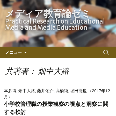
メディア教育論ゼミ
Practical Research on Educational
Media and Media Education
コ
検
メニュー
ン
索:
テ
ン
共著者： 畑中大路
ツ
へ
ス
本多博, 畑中大路, 藤井佑介, 高橋純, 堀田龍也 （2017年12
キ
月）
ッ
小学校管理職の授業観察の視点と洞察に関
プ
する検討