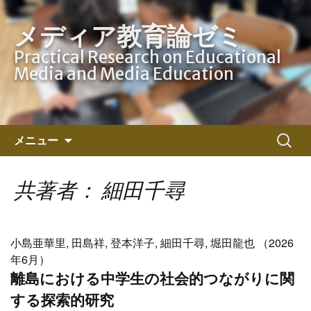
メディア教育論ゼミ
Practical Research on Educational
Media and Media Education
コ
検
メニュー
ン
索:
テ
ン
共著者： 細田千尋
ツ
へ
ス
小島亜華里, 田島祥, 登本洋子, 細田千尋, 堀田龍也 （2026
キ
年6月）
ッ
離島における中学生の社会的つながりに関
プ
する探索的研究