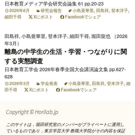
日本教育メディア学会研究会論集 61 pp.20-23
2026年6月
研究会報告
小島亜華里
,
田島祥
,
登本洋子
,
細田千尋
Xにポスト
Facebookでシェア
田島祥, 小島亜華里, 登本洋子, 細田千尋, 堀田龍也 （2026
年3月）
離島の中学生の生活・学習・つながりに関
する実態調査
日本教育工学会 2026年春季全国大会講演論文集 pp.627-
628
2026年3月
学会発表
小島亜華里
,
田島祥
,
登本洋子
,
細
田千尋
Xにポスト
Facebookでシェア
Copyright © Horilab.jp
このサイトは，堀田研究室のメンバーがプライベートに運用し
ているものであり，東京学芸大学 教職大学院がその内容を保証