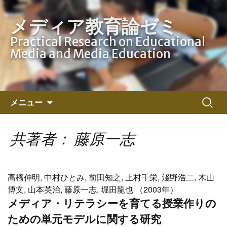
メディア教育論ゼミ
Practical Research on Educational
Media and Media Education
コ
検
メニュー
ン
索:
テ
ン
共著者： 藤原一志
ツ
へ
ス
高橋伸明, 中村ひとみ, 前田知之, 上村千栄, 淺野浩二, 木山
キ
博文, 山本英治, 藤原一志, 堀田龍也 （2003年）
ッ
メディア・リテラシーを育てる授業作りの
プ
ための単元モデルに関する研究