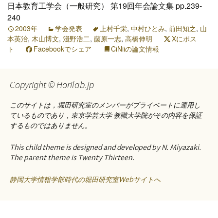
日本教育工学会（一般研究） 第19回年会論文集 pp.239-
240
2003年
学会発表
上村千栄
,
中村ひとみ
,
前田知之
,
山
本英治
,
木山博文
,
淺野浩二
,
藤原一志
,
高橋伸明
Xにポス
ト
Facebookでシェア
CiNiiの論文情報
Copyright © Horilab.jp
このサイトは，堀田研究室のメンバーがプライベートに運用し
ているものであり，東京学芸大学 教職大学院がその内容を保証
するものではありません。
This child theme is designed and developed by N. Miyazaki.
The parent theme is Twenty Thirteen.
静岡大学情報学部時代の堀田研究室Webサイトへ