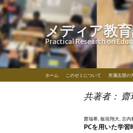
メディア教育
Practical Research on Edu
コ
ホーム
このゼミについて
所属志望の
ン
テ
ン
共著者： 齋
ツ
へ
ス
齋瑞希, 板垣翔大, 古内
キ
PCを用いた学
ッ