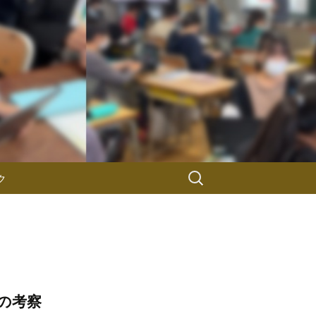
検
ク
索:
の考察