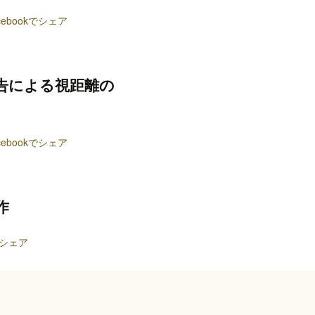
cebookでシェア
告による視距離の
cebookでシェア
作
kでシェア