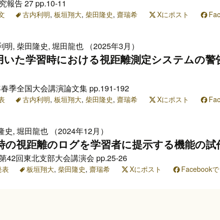
 27 pp.10-11
文
古内利明
,
板垣翔大
,
柴田隆史
,
齋瑞希
Xにポスト
Fa
利明, 柴田隆史, 堀田龍也 （2025年3月）
用いた学習時における視距離測定システムの警
春季全国大会講演論文集 pp.191-192
表
古内利明
,
板垣翔大
,
柴田隆史
,
齋瑞希
Xにポスト
Fa
隆史, 堀田龍也 （2024年12月）
習時の視距離のログを学習者に提示する機能の試
42回東北支部大会講演会 pp.25-26
発表
板垣翔大
,
柴田隆史
,
齋瑞希
Xにポスト
Faceboo