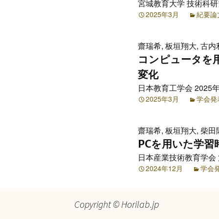
宮城教育大学 技術科研究報告
プ
2025年3月
紀要論
齋瑞希, 板垣翔大, 古内
コンピュータを
変化
日本教育工学会 2025年
2025年3月
学会発
齋瑞希, 板垣翔大, 柴田
PCを用いた学
日本産業技術教育学会 第
2024年12月
学会
Copyright © Horilab.jp