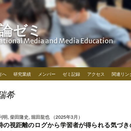
論ゼミ
cational Media and Media Education
方へ
研究業績
メンバー
ゼミ記録
アクセス
関連リン
瑞希
利明, 柴田隆史, 堀田龍也 （2025年3月）
習時の視距離のログから学習者が得られる気づき