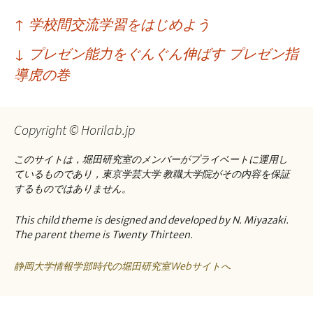
投
↑
学校間交流学習をはじめよう
稿
↓
プレゼン能力をぐんぐん伸ばす プレゼン指
ナ
導虎の巻
ビ
ゲ
Copyright © Horilab.jp
ー
このサイトは，堀田研究室のメンバーがプライベートに運用し
シ
ているものであり，東京学芸大学 教職大学院がその内容を保証
ョ
するものではありません。
ン
This child theme is designed and developed by N. Miyazaki.
The parent theme is Twenty Thirteen.
静岡大学情報学部時代の堀田研究室Webサイトへ