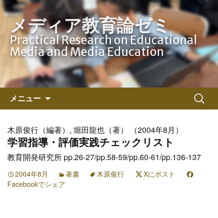
メディア教育論ゼミ
Practical Research on Educational
Media and Media Education
コ
検
メニュー
ン
索:
テ
ン
木原俊行（編著）, 堀田龍也（著） （2004年8月）
ツ
学習指導・評価実践チェックリスト
へ
教育開発研究所 pp.26-27/pp.58-59/pp.60-61/pp.136-137
ス
2004年8月
キ
著書
木原俊行
Xにポスト
Facebookでシェア
ッ
プ