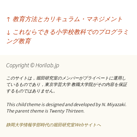
投
↑
教育⽅法とカリキュラム・マネジメント
稿
↓
これならできる小学校教科でのプログラミ
ナ
ング教育
ビ
ゲ
Copyright © Horilab.jp
ー
このサイトは，堀田研究室のメンバーがプライベートに運用し
シ
ているものであり，東京学芸大学 教職大学院がその内容を保証
ョ
するものではありません。
ン
This child theme is designed and developed by N. Miyazaki.
The parent theme is Twenty Thirteen.
静岡大学情報学部時代の堀田研究室Webサイトへ