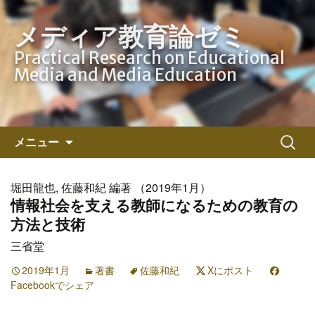
メディア教育論ゼミ
Practical Research on Educational
Media and Media Education
コ
検
メニュー
ン
索:
テ
ン
堀田龍也, 佐藤和紀 編著 （2019年1月）
ツ
情報社会を支える教師になるための教育の
へ
方法と技術
ス
三省堂
キ
ッ
2019年1月
著書
佐藤和紀
Xにポスト
Facebookでシェア
プ