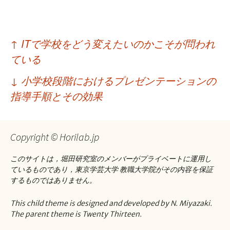
投
↑
ITで学校をどう変えたいのかこそが問われ
稿
ている
ナ
↓
小学校段階におけるプレゼンテーションの
ビ
指導手順とその効果
ゲ
ー
Copyright © Horilab.jp
シ
このサイトは，堀田研究室のメンバーがプライベートに運用し
ョ
ているものであり，東京学芸大学 教職大学院がその内容を保証
するものではありません。
ン
This child theme is designed and developed by N. Miyazaki.
The parent theme is Twenty Thirteen.