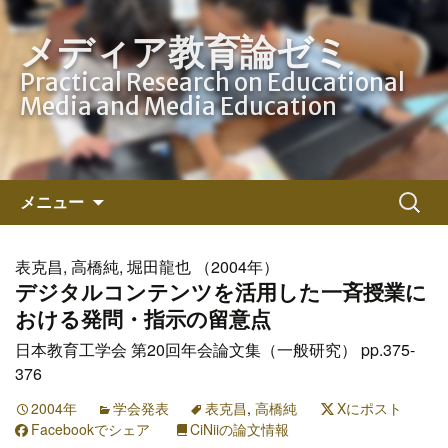
メディア教育論ゼミ
Practical Research on Educational
Media and Media Education
コ
検
メニュー
ン
索:
テ
ン
表克昌, 高橋純, 堀田龍也 （2004年）
ツ
デジタルコンテンツを活用した一斉授業に
へ
おける発問・指示の留意点
ス
日本教育工学会 第20回年会論文集（一般研究） pp.375-
キ
376
ッ
プ
2004年
学会発表
表克昌
,
高橋純
Xにポスト
Facebookでシェア
CiNiiの論文情報