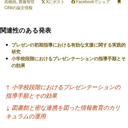
高橋純
,
齋藤智世
Xにポスト
Facebookでシェア
CiNiiの論文情報
関連性のある発表
プレゼンの初期指導における有効な支援に関する実践的
研究
小学校段階におけるプレゼンテーションの指導手順とそ
の効果
投
↑
小学校段階におけるプレゼンテーションの
稿
指導手順とその効果
ナ
↓
図書館と密な連携を図った情報教育のカリ
ビ
キュラムの運用
ゲ