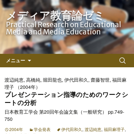
メディア教育論ゼミ
Practical Research on Educational
Media and Media Education
コ
検
メニュー
ン
索:
テ
ン
渡辺純恵, 高橋純, 堀田龍也, 伊代田和久, 齋藤智世, 福田麻
ツ
理子 （2004年）
へ
プレゼンテーション指導のためのワークシ
ス
ートの分析
キ
日本教育工学会 第20回年会論文集（一般研究） pp.749-
ッ
750
プ
2004年
学会発表
伊代田和久
,
渡辺純恵
,
福田麻理子
,